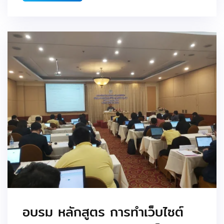
อบรม หลักสูตร การทำเว็บไซต์