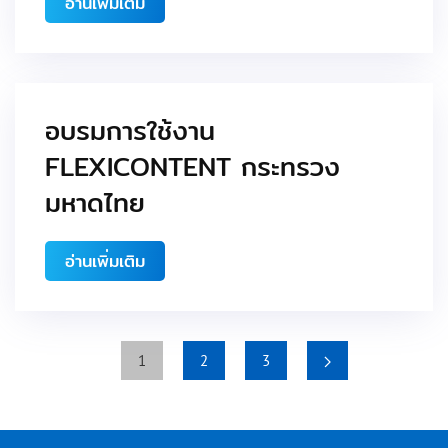
อ่านเพิ่มเติม
อบรมการใช้งาน
FLEXICONTENT กระทรวง
มหาดไทย
อ่านเพิ่มเติม
1
2
3