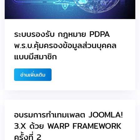
ระบบรองรับ กฎหมาย PDPA
พ.ร.บ.คุ้มครองข้อมูลส่วนบุคคล
แบบมีสมาชิก
อ่านเพิ่มเติม
อบรมการทำเทมเพลต JOOMLA!
3.X ด้วย WARP FRAMEWORK
ครั้งที่ 2