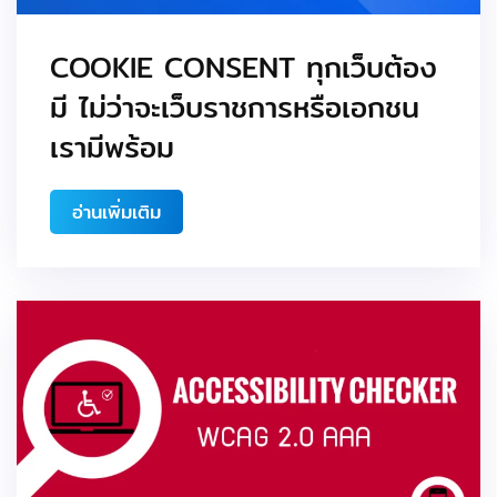
COOKIE CONSENT ทุกเว็บต้อง
มี ไม่ว่าจะเว็บราชการหรือเอกชน
เรามีพร้อม
อ่านเพิ่มเติม