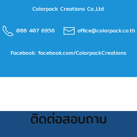
Colorpack Creations Co.,Ltd.
086 407 6956
office@colorpack.co.th
Facebook:
facebook.com/ColorpackCreations
ติดต่อสอบถาม