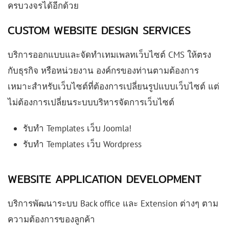
ครบวงจรได้อีกด้วย
CUSTOM WEBSITE DESIGN SERVICES
บริการออกแบบและจัดทำเทมเพลทเว็บไซต์ CMS ให้ตรง
กับธุรกิจ หรือหน่วยงาน องค์กรของท่านตามต้องการ
เหมาะสำหรับเว็บไซต์ที่ต้องการเปลี่ยนรูปแบบเว็บไซต์ แต่
ไม่ต้องการเปลี่ยนระบบบริหารจัดการเว็บไซต์
รับทำ Templates เว็บ Joomla!
รับทำ Templates เว็บ Wordpress
WEBSITE APPLICATION DEVELOPMENT
บริการพัฒนาระบบ Back office และ Extension ต่างๆ ตาม
ความต้องการของลูกค้า